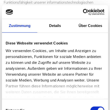
Funktionsfähigkeit unserer informationstechnologischen
Systeme und der Technik unserer Internetseite zu
gewährleisten sowie (4) um Strafverfolgungsbehörden im Falle
eines Cyberangriffes die zur Strafverfolgung notwendigen
Zustimmung
Details
Über Cookies
Informationen bereitzustellen. Diese anonym erhobenen Daten
und Informationen werden durch die (Andreas Walraph
Metallbau) daher einerseits statistisch und ferner mit dem Ziel
Diese Webseite verwendet Cookies
ausgewertet, den Datenschutz und die Datensicherheit in
unserem Unternehmen zu erhöhen, um letztlich ein optimales
Wir verwenden Cookies, um Inhalte und Anzeigen zu
Schutzniveau für die von uns verarbeiteten personenbezogenen
personalisieren, Funktionen für soziale Medien anbieten
Daten sicherzustellen. Die anonymen Daten der Server-Logfiles
zu können und die Zugriffe auf unsere Website zu
werden getrennt von allen durch eine betroffene Person
analysieren. Außerdem geben wir Informationen zu Ihrer
angegebenen personenbezogenen Daten gespeichert.
Verwendung unserer Website an unsere Partner für
soziale Medien, Werbung und Analysen weiter. Unsere
Partner führen diese Informationen möglicherweise mit
5. REGISTRIERUNG AUF UNSERER
weiteren Daten zusammen, die Sie ihnen bereitgestellt
INTERNETSEITE
haben oder die sie im Rahmen Ihrer Nutzung der Dienste
gesammelt haben.
Die betroffene Person hat die Möglichkeit, sich auf der
Einwilligungsauswahl
Internetseite des für die Verarbeitung Verantwortlichen unter