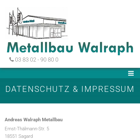
Zum Inhalt springen
03 83 02 - 90 80 0

DATENSCHUTZ & IMPRESSUM
Andreas Walraph Metallbau
Ernst-Thälmann-Str. 5
18551 Sagard