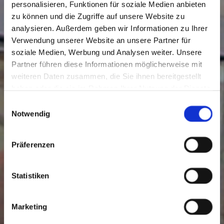
Einzelanfertigungen
personalisieren, Funktionen für soziale Medien anbieten
zu können und die Zugriffe auf unsere Website zu
in Auftrag und nach Maßen der Kunden
analysieren. Außerdem geben wir Informationen zu Ihrer
Aluminiumbau
Verwendung unserer Website an unsere Partner für
Stahlbau / Edelstahlbau
soziale Medien, Werbung und Analysen weiter. Unsere
Lieferung und Montage
Partner führen diese Informationen möglicherweise mit
Service und Wartung
weiteren Daten zusammen, die Sie ihnen bereitgestellt
haben oder die sie im Rahmen Ihrer Nutzung der Dienste
gesammelt haben.
Einwilligungsauswahl
Notwendig
WEITERLESEN...
Präferenzen
Statistiken
Marketing