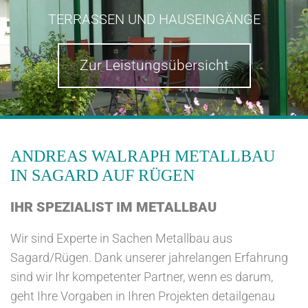
TERRASSEN UND HAUSEINGÄNGE
Zur Leistungsübersicht
ANDREAS WALRAPH METALLBAU
IN SAGARD AUF RÜGEN
IHR SPEZIALIST IM METALLBAU
Wir sind Experte in Sachen Metallbau aus
Sagard/Rügen. Dank unserer jahrelangen Erfahrung
sind wir Ihr kompetenter Partner, wenn es darum,
geht Ihre Vorgaben in Ihren Projekten detailgenau